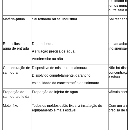
retificador n
juntos numa
outra sala de 
Matéria-prima
Sal refinada ou sal industrial
Sal refinada
Requisitos de
Dependem da
um amaciado
água de entrada
indispensáve
A situação precisa de água.
Amolecedor ou não
Concentração de
Dispositivo de mistura de salmoura,
Não há dispos
salmoura
concentração
Dissolvido completamente, garantir o
estável.
estabilidade da concentração de salmoura.
Proporção de
Proporção do injetor de água
válvula norm
salmoura diluída
Motor fixo
Todos os moldes estão fixos, a instalação do
Com um anel 
equipamento é mais estável
precisa de re