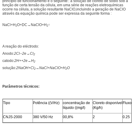
princípio de funcionamento é o seguinte:: a solução de cloreto de sódio sob a
função de certa tensão da célula, em uma série de reações eletroquímicas
ocorre na célula, a solução resultante NaClO,incluindo a geração de NaClO
através da equação química pode ser expressa da seguinte forma :
NaCl+H
O+DC→NaClO+H
↑
2
2
A reação do eléctrodo:
Anodo:
2Cl--2e→Cl
2
catodo:
2H++2e→H
2
solução:
2NaOH+Cl
→NaCl+NaClO+H
O
2
2
Parâmetros técnicos:
Tipo
Potência ((V/Hz)
concentração de
Cloreto disponível
Fluxo 
líquido ((mg/l)
(Kg/h)
CNJS-2000
380 V/50 Hz
00,8%
2
0.25