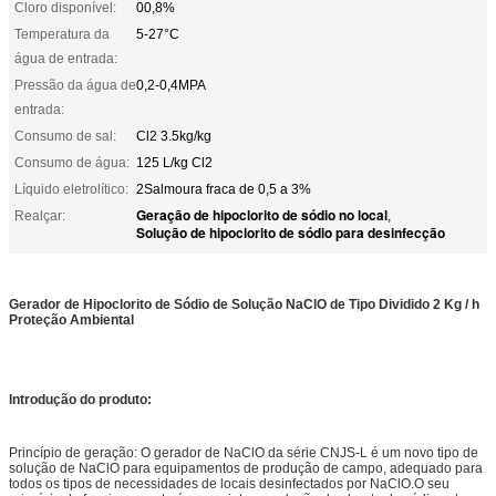
Cloro disponível:
00,8%
Temperatura da
5-27°C
água de entrada:
Pressão da água de
0,2-0,4MPA
entrada:
Consumo de sal:
Cl2 3.5kg/kg
Consumo de água:
125 L/kg Cl2
Líquido eletrolítico:
2Salmoura fraca de 0,5 a 3%
Geração de hipoclorito de sódio no local
Realçar:
,
Solução de hipoclorito de sódio para desinfecção
Gerador de Hipoclorito de Sódio de Solução NaClO de Tipo Dividido 2 Kg / h
Proteção Ambiental
Introdução do produto:
Princípio de geração: O gerador de NaClO da série CNJS-L é um novo tipo de
solução de NaClO para equipamentos de produção de campo, adequado para
todos os tipos de necessidades de locais desinfectados por NaClO.O seu