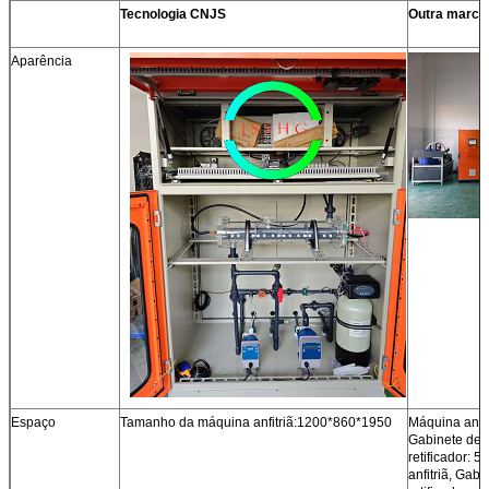
Tecnologia CNJS
Outra marca
Aparência
Espaço
Tamanho da máquina anfitriã:1200*860*1950
Máquina anfi
Gabinete de 
retificador:
anfitriã, Gabi