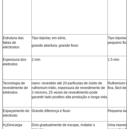
Estrutura das
Tipo bipolar, em série,
Tipo bipolar,
fatias de
pequeno flux
grande abertura, grande fluxo
eléctrodos
Espessura dos
2 mm
1.5 mm
eletrodos
Tecnologia de
nano- revestido até 20 partículas de óxido de
Ruthenium ir
revestimento de
ruthenium irídio, espessura de revestimento de
fina, fácil de
eletrodos
2 microns, 25 vezes de revestimento pode
garantir lado positivo alta produção e longa vida
Espaçamento do
Grande diferença e fluxo
Pequena lacu
eléctrodo
H
Descarga
Dois gradualmente de escape, instalar o
Uma maneira,
2