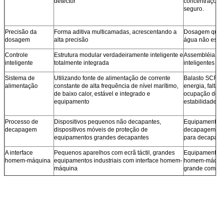
detector
concentraçõe
seguro.
Precisão da
Forma aditiva multicamadas, acrescentando a
Dosagem quan
dosagem
alta precisão
água não est
Controle
Estrutura modular verdadeiramente inteligente e
Assembléia di
inteligente
totalmente integrada
inteligentes
Sistema de
Utilizando fonte de alimentação de corrente
Balasto SCR,
alimentação
constante de alta frequência de nível marítimo,
energia, falt
de baixo calor, estável e integrado e
ocupação de 
equipamento
estabilidade
Processo de
Dispositivos pequenos não decapantes,
Equipamento
decapagem
dispositivos móveis de proteção de
decapagem, 
equipamentos grandes decapantes
para decapa
A interface
Pequenos aparelhos com ecrã táctil, grandes
Equipamento 
homem-máquina
equipamentos industriais com interface homem-
homem-máqui
máquina
grande com i
O programa PLC
Configuração de equipamento de todos os
Equipamento
tamanhos do PLC, controle não supervisionado
muitas vezes
e inteligente.
não estável
Segurança
Estrutura totalmente fechada, elevada
Todos os equ