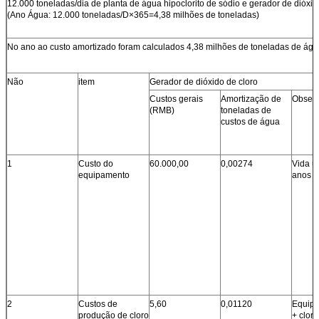
12.000 toneladas/dia de planta de água hipoclorito de sódio e gerador de dióxi
(Ano Água: 12.000 toneladas/D×365=4,38 milhões de toneladas)
No ano ao custo amortizado foram calculados 4,38 milhões de toneladas de água
Não
item
Gerador de dióxido de cloro
Custos gerais
Amortização de
Obser
(RMB)
toneladas de
custos de água
1
Custo do
60.000,00
0,00274
Vida út
equipamento
anos
2
Custos de
5,60
0,01120
Equip
produção de cloro
+ clori