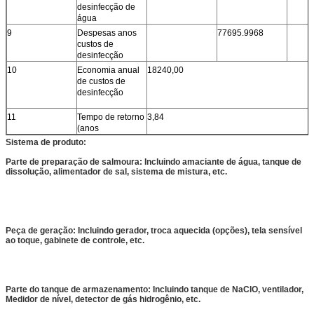
desinfecção de
água
9
Despesas anos
77695.9968
custos de
desinfecção
10
Economia anual
18240,00
de custos de
desinfecção
11
Tempo de retorno
3,84
(anos
Sistema de produto:
Parte de preparação de salmoura: Incluindo amaciante de água, tanque de
dissolução, alimentador de sal, sistema de mistura, etc.
Peça de geração: Incluindo gerador, troca aquecida (opções), tela sensível
ao toque, gabinete de controle, etc.
Parte do tanque de armazenamento: Incluindo tanque de NaClO, ventilador,
Medidor de nível, detector de gás hidrogênio, etc.