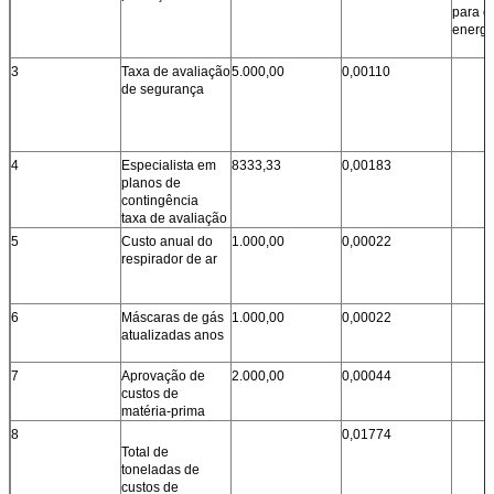
para c
energi
3
Taxa de avaliação
5.000,00
0,00110
de segurança
4
Especialista em
8333,33
0,00183
planos de
contingência
taxa de avaliação
5
Custo anual do
1.000,00
0,00022
respirador de ar
6
Máscaras de gás
1.000,00
0,00022
atualizadas anos
7
Aprovação de
2.000,00
0,00044
custos de
matéria-prima
8
0,01774
Total de
toneladas de
custos de