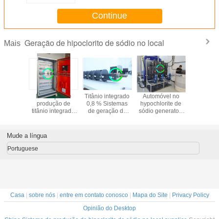
Continue
Geração de hipoclorito de sódio no local
Mais
cloração
Instalação de
Titânio integrado
Automóvel no
Equipame
 salgada
produção de
0,8 % Sistemas
hypochlorite de
tratamen
 Sistemas
titânio integrado
de geração de
sódio generator-
águas
ação de
8000 ppm de
hipoclorito de
CNJS-5000 do
eletrólise
rito de
hipoclorito de
sódio no local 15
local
salg
dio
sódio 15 kg / h
Kg / h
Mude a língua
Portuguese
Casa
|
sobre nós
|
entre em contato conosco
|
Mapa do Site
|
Privacy Policy
Opinião do Desktop