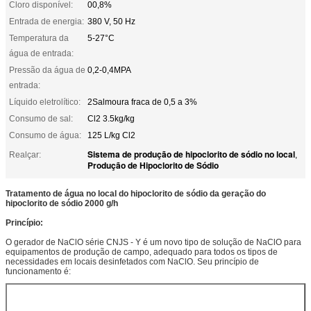
Cloro disponível:
00,8%
Entrada de energia:
380 V, 50 Hz
Temperatura da
5-27°C
água de entrada:
Pressão da água de
0,2-0,4MPA
entrada:
Líquido eletrolítico:
2Salmoura fraca de 0,5 a 3%
Consumo de sal:
Cl2 3.5kg/kg
Consumo de água:
125 L/kg Cl2
Sistema de produção de hipoclorito de sódio no local
Realçar:
,
Produção de Hipoclorito de Sódio
Tratamento de água no local do hipoclorito de sódio da geração do
hipoclorito de sódio 2000 g/h
Princípio:
O gerador de NaClO série CNJS - Y é um novo tipo de solução de NaClO para
equipamentos de produção de campo, adequado para todos os tipos de
necessidades em locais desinfetados com NaClO. Seu princípio de
funcionamento é: