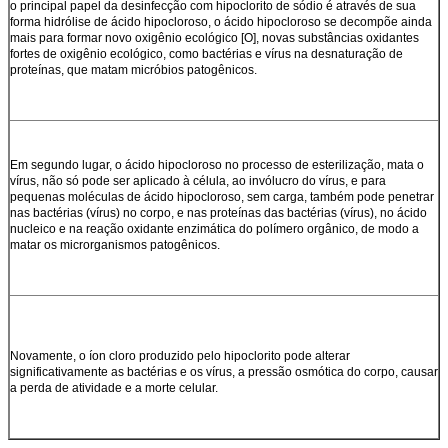
o principal papel da desinfecção com hipoclorito de sódio é através de sua
forma hidrólise de ácido hipocloroso, o ácido hipocloroso se decompõe ainda
mais para formar novo oxigênio ecológico [O], novas substâncias oxidantes
fortes de oxigênio ecológico, como bactérias e vírus na desnaturação de
proteínas, que matam micróbios patogênicos.
Em segundo lugar, o ácido hipocloroso no processo de esterilização, mata o
vírus, não só pode ser aplicado à célula, ao invólucro do vírus, e para
pequenas moléculas de ácido hipocloroso, sem carga, também pode penetrar
nas bactérias (vírus) no corpo, e nas proteínas das bactérias (vírus), no ácido
nucleico e na reação oxidante enzimática do polímero orgânico, de modo a
matar os microrganismos patogênicos.
Novamente, o íon cloro produzido pelo hipoclorito pode alterar
significativamente as bactérias e os vírus, a pressão osmótica do corpo, causar
a perda de atividade e a morte celular.