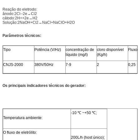
Reação do eletrodo:
ânodo:2Cl--2e→Cl2
cátodo:2H++2e→H2
Solução:2NaOH+Cl2→NaCl+NaClO+H2O
Parâmetros técnicos:
Tipo
Potência (V/Hz)
concentração de
cloro disponível
Fluxo 
líquido (mg/l)
(Kg/h)
CNJS-2000
380V/50Hz
7-9
2
0,25
Os principais indicadores técnicos do gerador
:
-10 ℃ ~+50 ℃;
Temperatura ambiente:
O fluxo de eletrólito:
200L/h (host único);