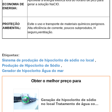
Aproveite a energia elétrica fora do horário de pico para
ECONOMIA DE
gerar a solução NaCIO.
ENERGIA:
PROTEÇÃO
Evite o uso e transporte de materiais químicos perigosos.
AMBIENTAL:
Alta eficiência de corrente, poucos subprodutos, H
seguro
ventilação.
2
Etiquetas:
Sistema de produção de hipoclorito de sódio no local
,
Produção de Hipoclorito de Sódio
,
Gerador de hipoclorito Água do mar
Obter o melhor preço para
Geração de hipoclorito de sódio
no local Tratamento de água com
hipoclorito de sódio 2000 g / h