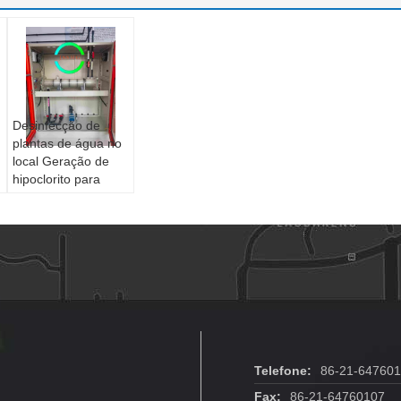
Desinfecção de
plantas de água no
local Geração de
hipoclorito para
matar o vírus 2000
g / h
Telefone:
86-21-647601
Fax:
86-21-64760107