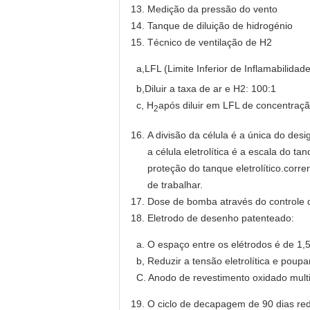
Medição da pressão do vento
Tanque de diluição de hidrogénio
Técnico de ventilação de H2
a,LFL (Limite Inferior de Inflamabilidad
b,Diluir a taxa de ar e H2: 100:1
c, H
após diluir em LFL de concentraç
2
A divisão da célula é a única do des
a célula eletrolítica é a escala do ta
proteção do tanque eletrolítico.corre
de trabalhar.
Dose de bomba através do controle d
Eletrodo de desenho patenteado:
a. O espaço entre os elétrodos é de 1,5
b, Reduzir a tensão eletrolítica e poupa
C. Anodo de revestimento oxidado multi-
O ciclo de decapagem de 90 dias red