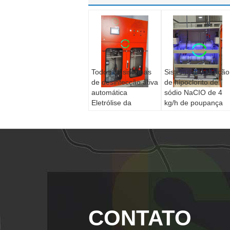
Todos os sistemas
Sistema de geração
de desinfecção ativa
de hipoclorito de
automática
sódio NaCIO de 4
Eletrólise da
kg/h de poupança
salmoura
de energia para
instalações de água
CONTATO