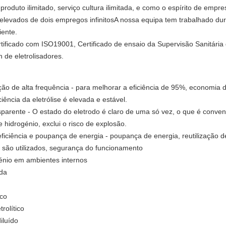
produto ilimitado, serviço cultura ilimitada, e como o espírito de emp
s elevados de dois empregos infinitosA nossa equipa tem trabalhado du
iente.
rtificado com ISO19001, Certificado de ensaio da Supervisão Sanitári
n de eletrolisadores.
o de alta frequência - para melhorar a eficiência de 95%, economia de
ciência da eletrólise é elevada e estável.
ansparente - O estado do eletrodo é claro de uma só vez, o que é conven
 hidrogénio, exclui o risco de explosão.
eficiência e poupança de energia - poupança de energia, reutilização d
 são utilizados, segurança do funcionamento
énio em ambientes internos
ada
ico
rolítico
iluído