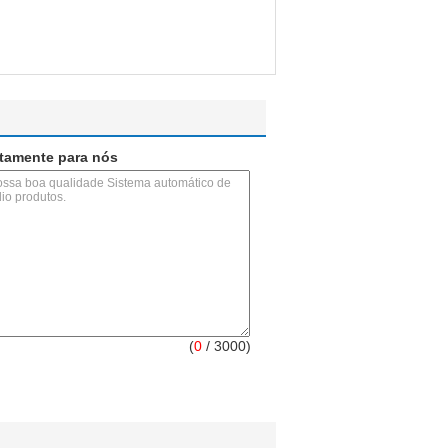
etamente para nós
(
0
/ 3000)