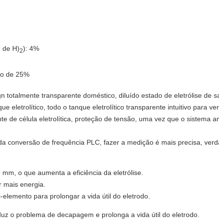
e de H)
): 4%
2
ão de 25%
ign totalmente transparente doméstico, diluído estado de eletrólise de
nque eletrolítico, todo o tanque eletrolítico transparente intuitivo para
nte de célula eletrolítica, proteção de tensão, uma vez que o sistema a
a conversão de frequência PLC, fazer a medição é mais precisa, verd
 mm, o que aumenta a eficiência da eletrólise.
r mais energia.
elemento para prolongar a vida útil do eletrodo.
uz o problema de decapagem e prolonga a vida útil do eletrodo.