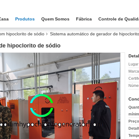
Casa
Produtos
Quem Somos
Fábrica
Controle de Quali
m hipoclorito de sódio
Sistema automático de gerador de hipoclorit
e hipoclorito de sódio
Deta
Lugar
Marca
Certif
Númer
Cond
Quant
mínim
Preço
Detal
Tempo