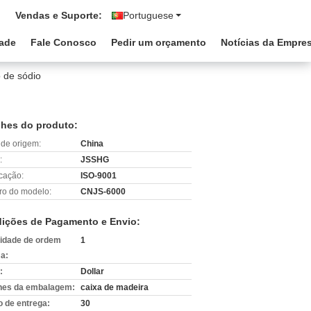
Vendas e Suporte:
Portuguese
dade
Fale Conosco
Pedir um orçamento
Notícias da Empre
o de sódio
lhes do produto:
 de origem:
China
:
JSSHG
icação:
ISO-9001
o do modelo:
CNJS-6000
ições de Pagamento e Envio:
idade de ordem
1
a:
:
Dollar
hes da embalagem:
caixa de madeira
 de entrega:
30