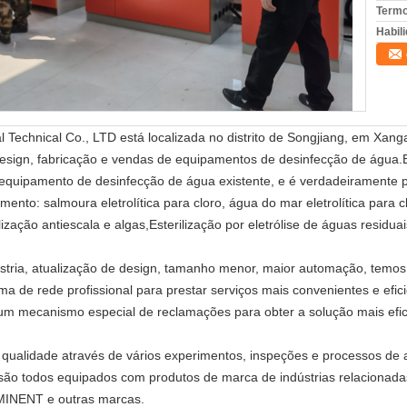
Termo
Habili
Technical Co., LTD está localizada no distrito de Songjiang, em Xang
esign, fabricação e vendas de equipamentos de desinfecção de água.El
quipamento de desinfecção de água existente, e é verdadeiramente pro
ento: salmoura eletrolítica para cloro, água do mar eletrolítica para cl
ilização antiescala e algas,Esterilização por eletrólise de águas residua
ria, atualização de design, tamanho menor, maior automação, temos 
a de rede profissional para prestar serviços mais convenientes e efi
 um mecanismo especial de reclamações para obter a solução mais efi
ualidade através de vários experimentos, inspeções e processos de an
ão todos equipados com produtos de marca de indústrias relacionadas,
MINENT e outras marcas.